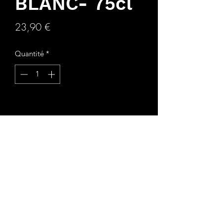
BLANC- 75cl
Prix
23,90 €
Quantité
*
Ajouter au panier
Commander et payer
Un sol unique, mêlant
harmonieusement l'argile et le
calcaire, pour donner naissance à un
Chardonnay d'exception !