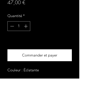
Prix
47,00 €
Quantité
*
Ajouter au panier
Commander et payer
Couleur : Éclatante
Nez : goût agréable de genièvre avec
de légères notes d'agrumes et de
cassis.
Bouche : une consistance en bouche
sublime et parfaitement équilibrée