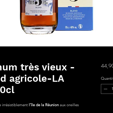
hum très vieux -
44,9
nd agricole-LA
Quanti
0cl
e irrésistiblement
l’île de la Réunion
aux oreilles
Ajou