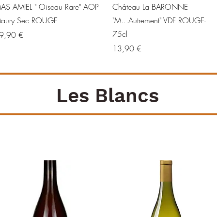
Aperçu rapide
Aperçu rapide
AS AMIEL " Oiseau Rare" AOP
Château La BARONNE
aury Sec ROUGE
"M...Autrement" VDF ROUGE-
75cl
ix
9,90 €
Prix
13,90 €
Les Blancs