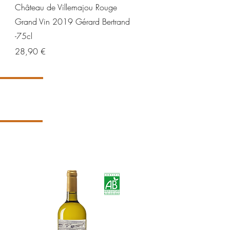
Aperçu rapide
Château de Villemajou Rouge
Grand Vin 2019 Gérard Bertrand
-75cl
Prix
28,90 €