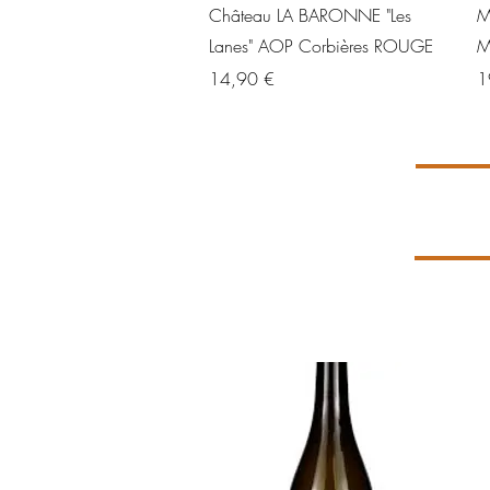
Aperçu rapide
Château LA BARONNE "Les
M
Lanes" AOP Corbières ROUGE
M
Prix
Pr
14,90 €
1